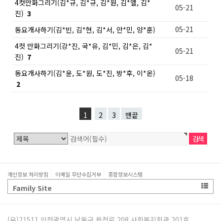
4컷만화그리기(김*규, 김*규, 김*원, 김*엘, 김*
05-21
진)
3
05-21
동요개사하기(김*빈, 김*현, 김*서, 안*민, 양*훈)
4컷 만화그리기(강*진, 국*유, 김*민, 김*은, 김*
05-21
진)
7
동요개사하기(김*윤, 도*원, 도*진, 방*후, 이*온)
05-18
2
1
2
3
맨끝
개인정보 처리방침
이메일 무단수집거부
종합정보시스템
Family Site
(우)21511 인천광역시 남동구 용천로 208 사회복지회관 201호