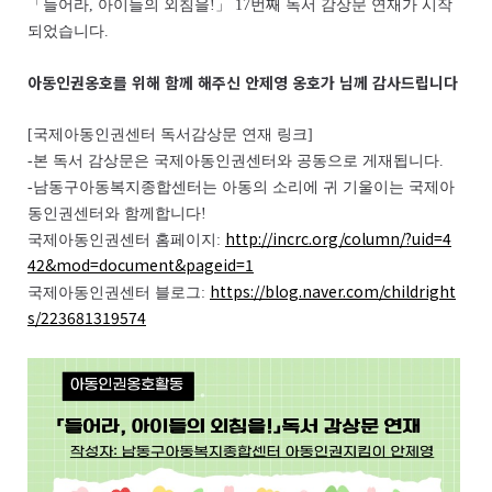
「
들어라
,
아이들의 외침을
!
」 17
번째 독서 감상문 연재가 시작
되었습니다
.
아동인권옹호를 위해 함께 해주신 안제영 옹호가 님께 감사드립니다
[
국제아동인권센터 독서감상문 연재 링크
]
-
본 독서 감상문은 국제아동인권센터와 공동으로 게재됩니다
.
-
남동구아동복지종합센터는 아동의 소리에 귀 기울이는 국제아
동인권센터와 함께합니다
!
http://incrc.org/column/?uid=4
국제아동인권센터 홈페이지
:
42&mod=document&pageid=1
https://blog.naver.com/childright
국제아동인권센터 블로그
:
s/223681319574