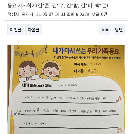
동요 개사하기(김*준, 김*우, 김*람, 김*비, 박*은)
작성자
관리자
21-05-07 14:31
조회
8,032회
댓글
0건
이전글
다음글
목록
답변
본문