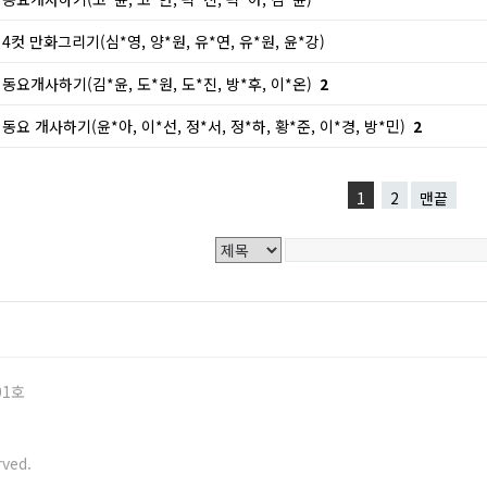
4컷 만화그리기(심*영, 양*원, 유*연, 유*원, 윤*강)
동요개사하기(김*윤, 도*원, 도*진, 방*후, 이*온)
2
동요 개사하기(윤*아, 이*선, 정*서, 정*하, 황*준, 이*경, 방*민)
2
1
2
맨끝
01호
ved.