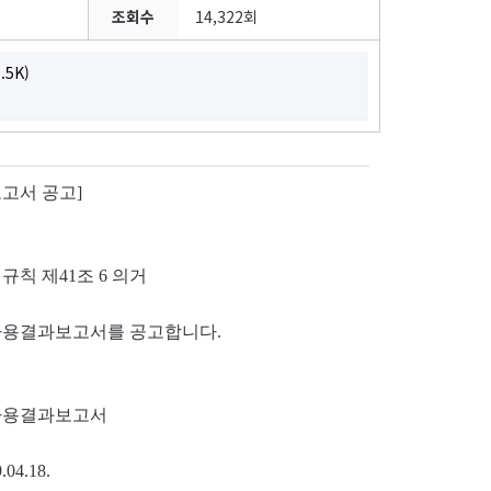
조회수
14,322회
.5K)
보고서 공고
]
 규칙 제
41
조
6
의거
 사용결과보고서를 공고합니다
.
및 사용결과보고서
9.04.18.