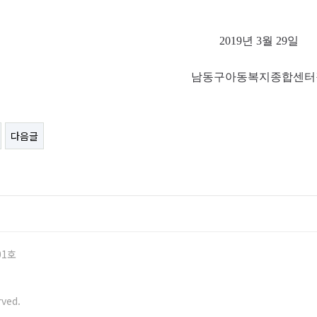
2019
년
3
월
29
일
남동구아동복지종합센터
다음글
01호
ved.