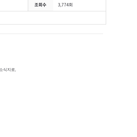
조회수
3,774회
 소식지로
,