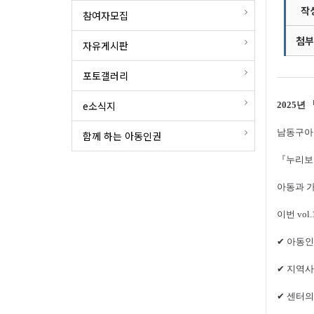
작
참여자모집
첨부
자유게시판
포토갤러리
e소식지
2025
년
남동구아
함께 하는 아동인권
『
누리보
아동과 
이번
vol.
✔
아동인
✔
지역사
✔
센터의